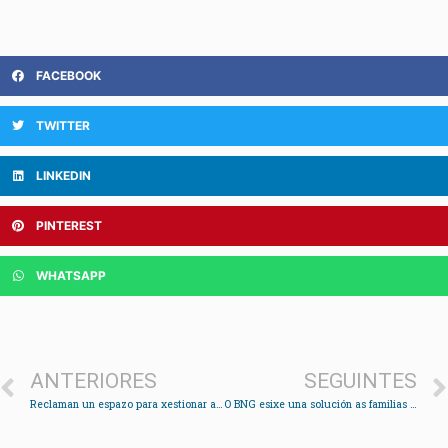
FACEBOOK
TWITTER
LINKEDIN
PINTEREST
WHATSAPP
ANTERIORES
SEGUINTES
Reclaman un espazo para xestionar a acollida e adopción de cans e gatos abandonados
O BNG esixe una solución as familias que quedaron sen praza nas ludotecas do verán