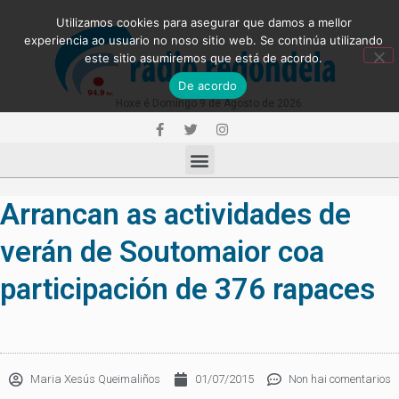
Utilizamos cookies para asegurar que damos a mellor
experiencia ao usuario no noso sitio web. Se continúa utilizando
este sitio asumiremos que está de acordo.
De acordo
Hoxe é Domingo 9 de Agosto de 2026
Arrancan as actividades de
verán de Soutomaior coa
participación de 376 rapaces
Maria Xesús Queimaliños
01/07/2015
Non hai comentarios