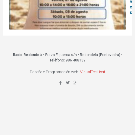
Re
es
s
Radio Redondela
• Praza Figueroa s/n • Redondela (Pontevedra) •
Teléfono: 986 408139
Deseño e Programación web:
VisualTec Host