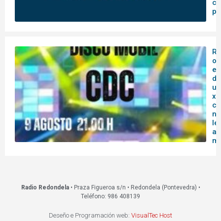
co
pa
Re
of
es
do
un
xo
co
na
le
a
mo
Radio Redondela
• Praza Figueroa s/n • Redondela (Pontevedra) •
Teléfono: 986 408139
Deseño e Programación web:
VisualTec Host