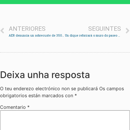
ANTERIORES
SEGUINTES
AER denuncia un sobrecuste de 350.000 euros nas obras do campo de Santa Mariña
Un dique reforzará o muro do paseo de Arealonga e evitará a perda de area na praia
Deixa unha resposta
O teu enderezo electrónico non se publicará
Os campos
obrigatorios están marcados con
*
Comentario
*