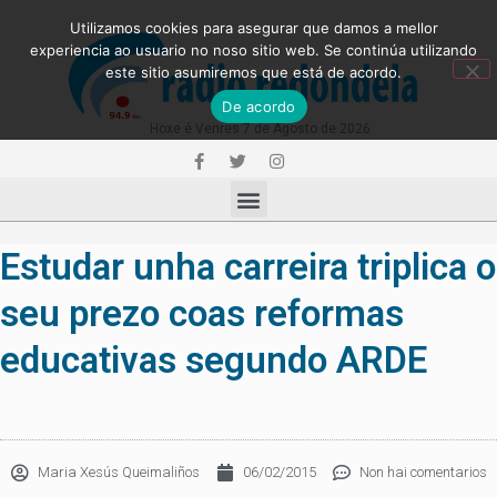
Utilizamos cookies para asegurar que damos a mellor
experiencia ao usuario no noso sitio web. Se continúa utilizando
este sitio asumiremos que está de acordo.
De acordo
Hoxe é Venres 7 de Agosto de 2026
Estudar unha carreira triplica o
seu prezo coas reformas
educativas segundo ARDE
Maria Xesús Queimaliños
06/02/2015
Non hai comentarios