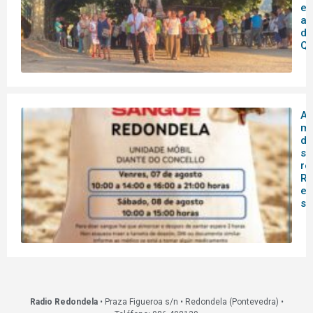
en
as
de
Qu
A 
mó
do
sa
re
Re
es
s
Radio Redondela
• Praza Figueroa s/n • Redondela (Pontevedra) •