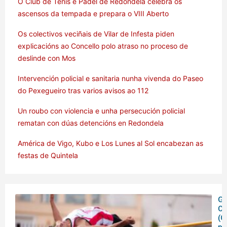
O Club de Tenis e Pádel de Redondela celebra os
ascensos da tempada e prepara o VIII Aberto
Os colectivos veciñais de Vilar de Infesta piden
explicacións ao Concello polo atraso no proceso de
deslinde con Mos
Intervención policial e sanitaria nunha vivenda do Paseo
do Pexegueiro tras varios avisos ao 112
Un roubo con violencia e unha persecución policial
rematan con dúas detencións en Redondela
América de Vigo, Kubo e Los Lunes al Sol encabezan as
festas de Quintela
Ga
C
(C