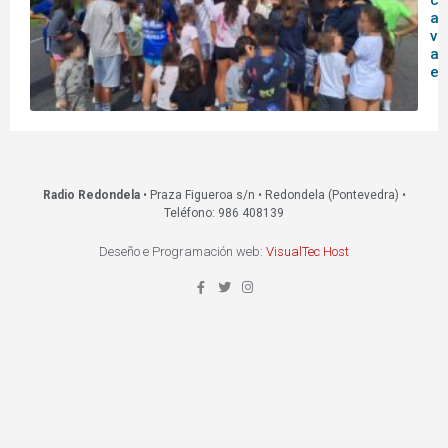
co
ag
vi
ac
ed
Radio Redondela
• Praza Figueroa s/n • Redondela (Pontevedra) •
Teléfono: 986 408139
Deseño e Programación web:
VisualTec Host