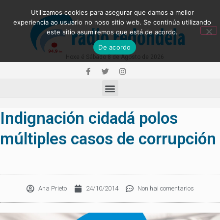
Utilizamos cookies para asegurar que damos a mellor
experiencia ao usuario no noso sitio web. Se continúa utilizando
este sitio asumiremos que está de acordo.
De acordo
Hoxe é Sábado 8 de Agosto de 2026
Indignación cidadá polos
múltiples casos de corrupción
Ana Prieto
24/10/2014
Non hai comentarios