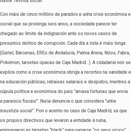
nunha “revolta social”.
Con máis de cinco millóns de parados e unha crise económica e
social que se prolonga seis anos, a sociedade parece ter
chegado ao límite da indignación ante os novos casos de
presuntos delitos de corrupción. Cada día a lista é máis longa
(Gürtel, Bárcenas, EREs de Andalucía, Palma Arena, Nóos, Fabra,
Pokémon, tarxetas opacas de Caja Madrid…). A cidadanía non se
explica como a crise económica obriga a recortes na sanidade e
na educación públicas, rebaixas salariais e despidos, mentres a
cúpula política e económica do país “amasa fortunas que envía
a paraísos fiscais”. Nuria denuncia o que considera “unha
inxustiza social”. Pon o acento no caso de Caja Madrid, xa que
os propios directivos que levaron a entidade á ruína,
empregaron as tarxetas “black” para pagarse “os seus vicios”.