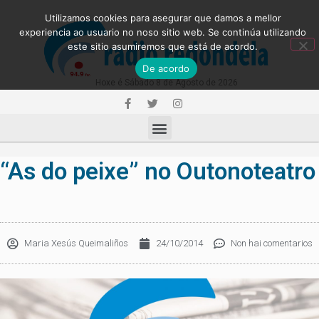
Utilizamos cookies para asegurar que damos a mellor
experiencia ao usuario no noso sitio web. Se continúa utilizando
este sitio asumiremos que está de acordo.
De acordo
Hoxe é Sábado 8 de Agosto de 2026
“As do peixe” no Outonoteatro
Maria Xesús Queimaliños
24/10/2014
Non hai comentarios