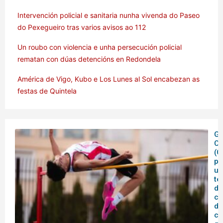
Intervención policial e sanitaria nunha vivenda do Paseo
do Pexegueiro tras varios avisos ao 112
Un roubo con violencia e unha persecución policial
rematan con dúas detencións en Redondela
América de Vigo, Kubo e Los Lunes al Sol encabezan as
festas de Quintela
Ga
C
(C
pe
un
te
de
co
de
ca