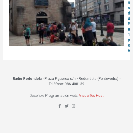
me
se
do
de
Sa
af
14
pa
en
Re
Radio Redondela
• Praza Figueroa s/n • Redondela (Pontevedra) •
Teléfono: 986 408139
Deseño e Programación web:
VisualTec Host