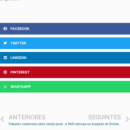
FACEBOOK
TWITTER
LINKEDIN
PINTEREST
WHATSAPP
ANTERIORES
SEGUINTES
Fomento construirá unha senda peonil en Rande
A PAH entrega no xulgado de Redondela as sentencias contra os desafiuzamentos