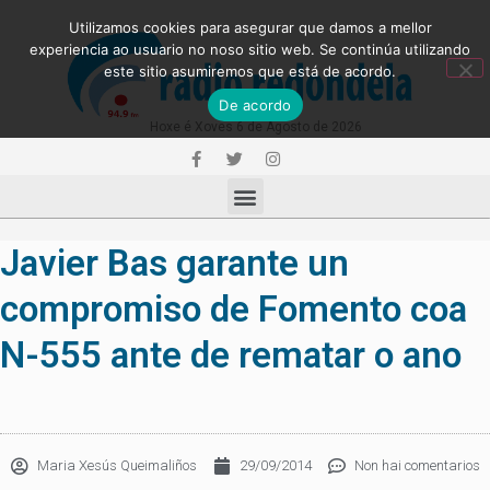
Utilizamos cookies para asegurar que damos a mellor
experiencia ao usuario no noso sitio web. Se continúa utilizando
este sitio asumiremos que está de acordo.
De acordo
Hoxe é Xoves 6 de Agosto de 2026
Javier Bas garante un
compromiso de Fomento coa
N-555 ante de rematar o ano
Maria Xesús Queimaliños
29/09/2014
Non hai comentarios