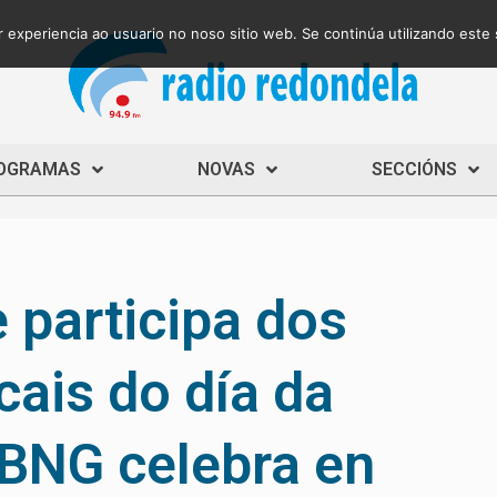
 experiencia ao usuario no noso sitio web. Se continúa utilizando este
OGRAMAS
NOVAS
SECCIÓNS
 participa dos
ais do día da
 BNG celebra en