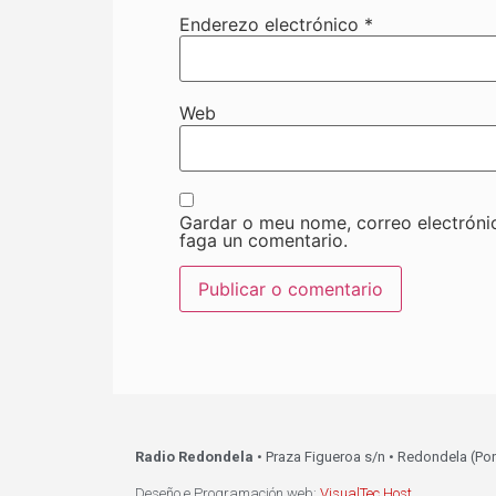
Enderezo electrónico
*
Web
Gardar o meu nome, correo electróni
faga un comentario.
Radio Redondela
• Praza Figueroa s/n • Redondela (Po
Deseño e Programación web:
VisualTec Host