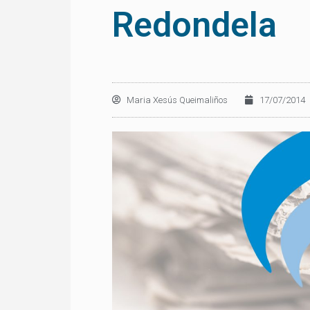
Redondela
Maria Xesús Queimaliños
17/07/2014