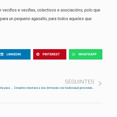
de veciños e veciñas, colectivos e asociacións, polo que
para un pequeno agasallo, para todos aqueles que
LINKEDIN
PINTEREST
WHATSAPP
SEGUINTES
Fernando Sampil reúnese cos empresarios de Chapela para definir un plan para a parroquia
Cesantes renovará a súa devoción coa tradicional procesión marítima pola enseada