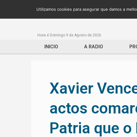
Utilizamos cookies para asegurar que damos a mellor
Hoxe é Domingo 9 de Agosto de 2026
INICIO
A RADIO
PR
Xavier Vence
actos comarc
Patria que o