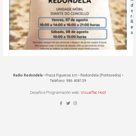
do
sa
re
Re
es
s
Radio Redondela
• Praza Figueroa s/n • Redondela (Pontevedra) •
Teléfono: 986 408139
Deseño e Programación web:
VisualTec Host