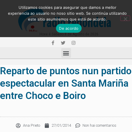
Utilizamos cookies para asegurar que damos a mellor
experiencia ao usuario no noso sitio web. Se continúa utilizando
este sitio asumiremos que está de acordo.
De acordo
Hoxe é Sábado 8 de Agosto de 2026
Reparto de puntos nun partido
espectacular en Santa Mariña
entre Choco e Boiro
Ana Prieto
27/01/2014
Non hai comentarios