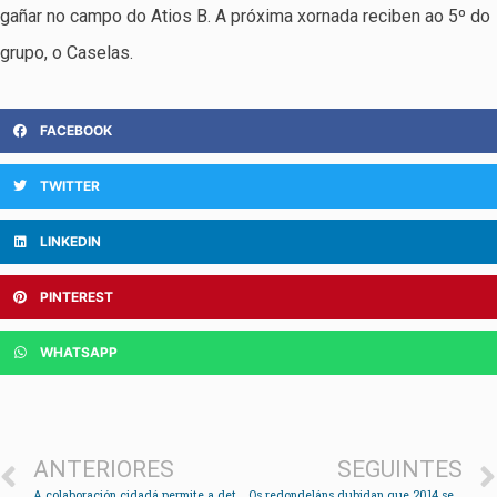
gañar no campo do Atios B. A próxima xornada reciben ao 5º do
grupo, o Caselas.
FACEBOOK
TWITTER
LINKEDIN
PINTEREST
WHATSAPP
ANTERIORES
SEGUINTES
A colaboración cidadá permite a detención dun veciño de Vigo logo de asaltar varios locais
Os redondeláns dubidan que 2014 sexa o ano da recuperación económica e do emprego