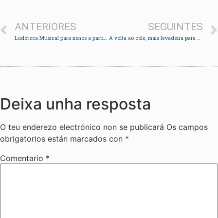
ANTERIORES
SEGUINTES
Ludoteca Musical para nenos a partir de dous anos na Escola de música de Chapela
A volta ao cole, máis levadeira para os veciños de Saxamonde grazas á Comunidade de Montes
Deixa unha resposta
O teu enderezo electrónico non se publicará
Os campos
obrigatorios están marcados con
*
Comentario
*