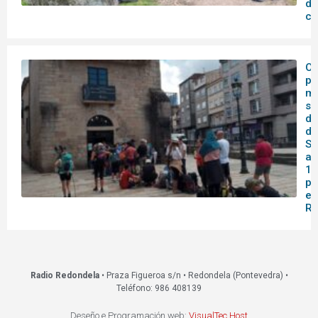
de
co
O 
pa
me
se
do
de
Sa
af
14
pa
en
Re
Radio Redondela
• Praza Figueroa s/n • Redondela (Pontevedra) •
Teléfono: 986 408139
Deseño e Programación web:
VisualTec Host