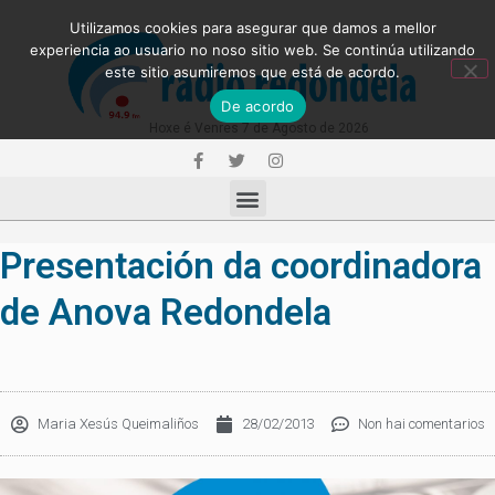
Utilizamos cookies para asegurar que damos a mellor
experiencia ao usuario no noso sitio web. Se continúa utilizando
este sitio asumiremos que está de acordo.
De acordo
Hoxe é Venres 7 de Agosto de 2026
Presentación da coordinadora
de Anova Redondela
Maria Xesús Queimaliños
28/02/2013
Non hai comentarios