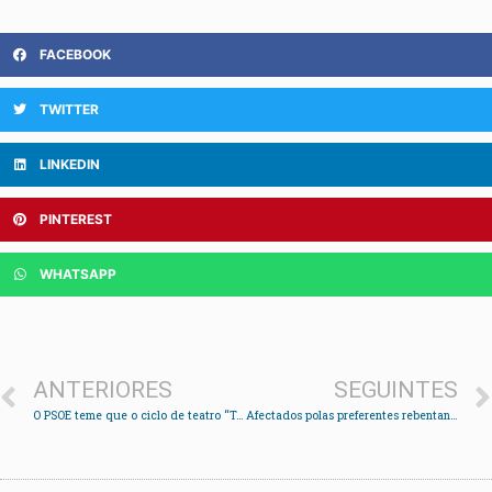
FACEBOOK
TWITTER
LINKEDIN
PINTEREST
WHATSAPP
ANTERIORES
SEGUINTES
O PSOE teme que o ciclo de teatro “Teatrarte” non se leve a cabo este ano
Afectados polas preferentes rebentan o pleno en Redondela