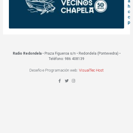
an
hi
co
co
pa
Radio Redondela
• Praza Figueroa s/n • Redondela (Pontevedra) •
Teléfono: 986 408139
Deseño e Programación web:
VisualTec Host