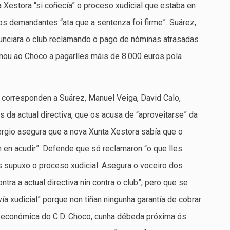
a Xestora “si coñecía” o proceso xudicial que estaba en
os demandantes “ata que a sentenza foi firme”. Suárez,
unciara o club reclamando o pago de nóminas atrasadas
ou ao Choco a pagarlles máis de 8.000 euros pola
e corresponden a Suárez, Manuel Veiga, David Calo,
s da actual directiva, que os acusa de “aproveitarse” da
Sergio asegura que a nova Xunta Xestora sabía que o
n en acudir”. Defende que só reclamaron “o que lles
s supuxo o proceso xudicial. Asegura o voceiro dos
tra a actual directiva nin contra o club”, pero que se
vía xudicial” porque non tiñan ningunha garantía de cobrar
n económica do C.D. Choco, cunha débeda próxima ós