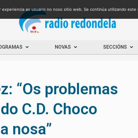
 experiencia ao usuario no noso sitio web. Se continúa utilizando este
OGRAMAS
NOVAS
SECCIÓNS
ez: “Os problemas
do C.D. Choco
pa nosa”