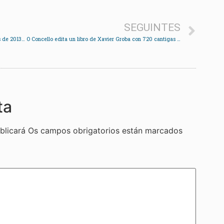
SEGUINTES
Redondela esixe da Xunta unha partida nas contas de 2013 para cambiar o tellado do CEIP Quintela
O Concello edita un libro de Xavier Groba con 720 cantigas recompiladas por Casto Sampedro
ta
blicará
Os campos obrigatorios están marcados