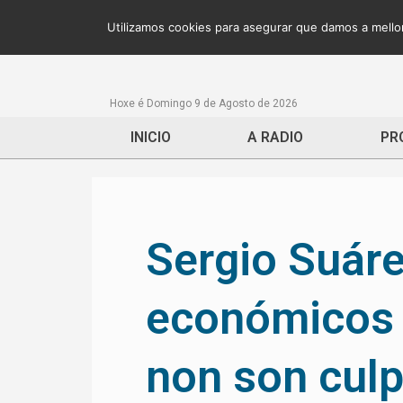
Utilizamos cookies para asegurar que damos a mellor
Hoxe é Domingo 9 de Agosto de 2026
INICIO
A RADIO
PR
Sergio Suár
económicos 
non son cul