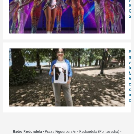
ve
S
Gr
So
So
ma
vi
le
Ma
Vi
cu
xo
ab
ci
Radio Redondela
• Praza Figueroa s/n • Redondela (Pontevedra) •