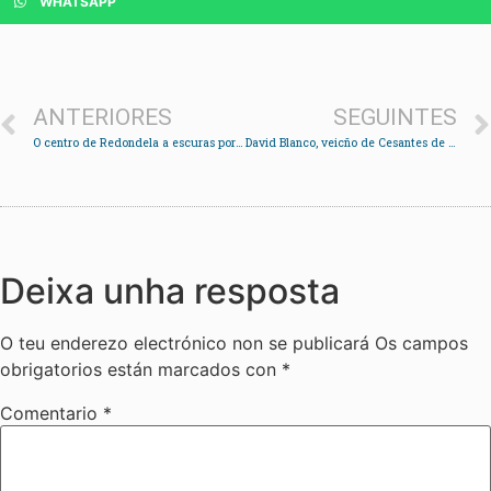
WHATSAPP
ANTERIORES
SEGUINTES
O centro de Redondela a escuras por mor dunha avaría
David Blanco, veicño de Cesantes de tan só 16 anos, logra a vitoria na Batalla de Rande a nado
Deixa unha resposta
O teu enderezo electrónico non se publicará
Os campos
obrigatorios están marcados con
*
Comentario
*