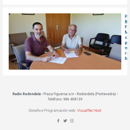
Pa
Bo
Fo
Mo
co
pa
me
re
bi
Radio Redondela
• Praza Figueroa s/n • Redondela (Pontevedra) •
Teléfono: 986 408139
Deseño e Programación web:
VisualTec Host