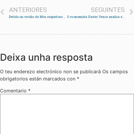
ANTERIORES
SEGUINTES
Detido un veciño de Mos sospeitoso de dedicarse ao “vampirismo de gasóleo”
O economista Xavier Vence analiza en Redondela a crise neoliberal
Deixa unha resposta
O teu enderezo electrónico non se publicará
Os campos
obrigatorios están marcados con
*
Comentario
*