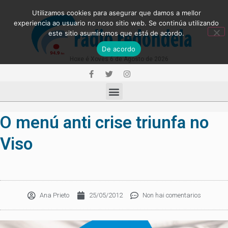
Utilizamos cookies para asegurar que damos a mellor
experiencia ao usuario no noso sitio web. Se continúa utilizando
este sitio asumiremos que está de acordo.
De acordo
Hoxe é Xoves 6 de Agosto de 2026
O menú anti crise triunfa no
Viso
Ana Prieto
25/05/2012
Non hai comentarios