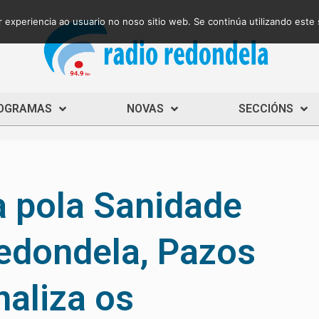
 experiencia ao usuario no noso sitio web. Se continúa utilizando este
OGRAMAS
NOVAS
SECCIÓNS
a pola Sanidade
Redondela, Pazos
naliza os