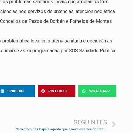
 e os problemas sanitarios locais que afectan ós tres
iciencias nos servizos de urxencias, atención pediátrica
os Concellos de Pazos de Borbén e Fornelos de Montes
 problemática local en materia sanitaria e decidirán as
de sumarse ás xa programadas por SOS Sanidade Pública
LINKEDIN
PINTEREST
WHATSAPP
SEGUINTES
Os veciños de Chapela agarda que a nova estación de tren “sexa unha realidade” a curto prazo