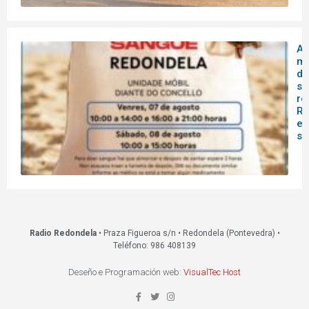
A 
mó
do
sa
re
Re
es
s
Radio Redondela
• Praza Figueroa s/n • Redondela (Pontevedra) •
Teléfono: 986 408139
Deseño e Programación web:
VisualTec Host