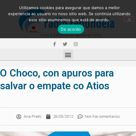
Utilizamos cookies para asegurar que damos a mellor
experiencia ao usuario no noso sitio web. Se continúa utilizando
este sitio asumiremos que está de acordo.
De acordo
Hoxe é Sábado 8 de Agosto de 2026
O Choco, con apuros para
salvar o empate co Atios
Ana Prieto
26/03/2012
Non hai comentarios