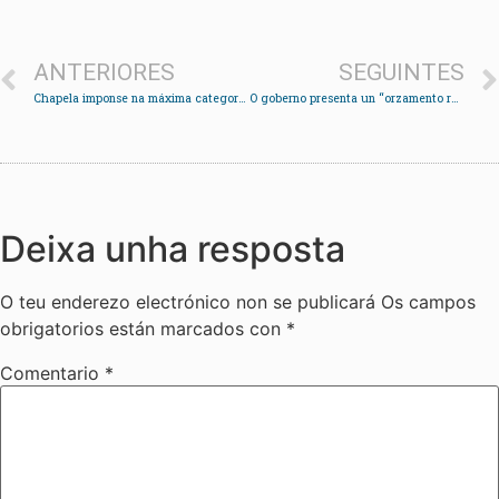
ANTERIORES
SEGUINTES
Chapela imponse na máxima categoría da XVI Bandeira Concello de Redondela de Bateis
O goberno presenta un “orzamento realista” de 15’8 millóns
Deixa unha resposta
O teu enderezo electrónico non se publicará
Os campos
obrigatorios están marcados con
*
Comentario
*