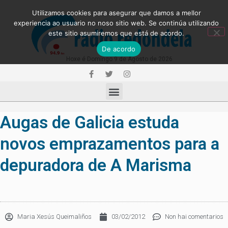
Utilizamos cookies para asegurar que damos a mellor
experiencia ao usuario no noso sitio web. Se continúa utilizando
este sitio asumiremos que está de acordo.
De acordo
Hoxe é Domingo 9 de Agosto de 2026
Augas de Galicia estuda
novos emprazamentos para a
depuradora de A Marisma
Maria Xesús Queimaliños
03/02/2012
Non hai comentarios