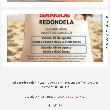
A 
mó
do
sa
re
Re
es
s
Radio Redondela
• Praza Figueroa s/n • Redondela (Pontevedra) •
Teléfono: 986 408139
Deseño e Programación web:
VisualTec Host