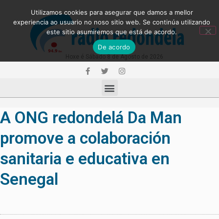
Utilizamos cookies para asegurar que damos a mellor
experiencia ao usuario no noso sitio web. Se continúa utilizando
este sitio asumiremos que está de acordo.
De acordo
Hoxe é Sábado 8 de Agosto de 2026
A ONG redondelá Da Man
promove a colaboración
sanitaria e educativa en
Senegal