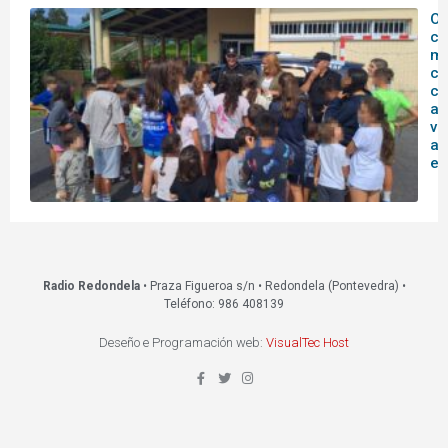
O
c
mu
co
co
ag
vi
ac
ed
Radio Redondela
• Praza Figueroa s/n • Redondela (Pontevedra) •
Teléfono: 986 408139
Deseño e Programación web:
VisualTec Host