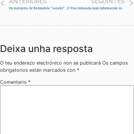
ANTERIORES
SEGUINTES
Un motorista de Redondela “cazado” cando circulaba a 147 km/h por un tramo limitado a 50 en Cedeira
O Viso demanda máis información sobre a A-59
Deixa unha resposta
O teu enderezo electrónico non se publicará
Os campos
obrigatorios están marcados con
*
Comentario
*