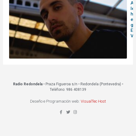
A
le
hi
en
ga
Es
Vi
Radio Redondela
• Praza Figueroa s/n • Redondela (Pontevedra) •
Teléfono: 986 408139
Deseño e Programación web:
VisualTec Host