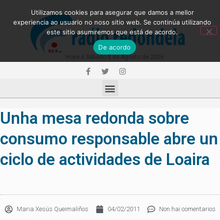
Utilizamos cookies para asegurar que damos a mellor
experiencia ao usuario no noso sitio web. Se continúa utilizando
este sitio asumiremos que está de acordo.
De acordo
Hoxe é Sábado 8 de Agosto de 2026
Unha mesa redonda sobre
consumo responsable abre un
ciclo de actividades de Loaira
Maria Xesús Queimaliños
04/02/2011
Non hai comentarios