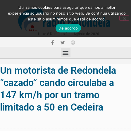
Utilizamos cookies para asegurar que damos a mellor
experiencia ao usuario no noso sitio web. Se continúa utilizando
este sitio asumiremos que está de acordo.
De acordo
Hoxe é Domingo 9 de Agosto de 2026
Un motorista de Redondela
“cazado” cando circulaba a
147 km/h por un tramo
limitado a 50 en Cedeira