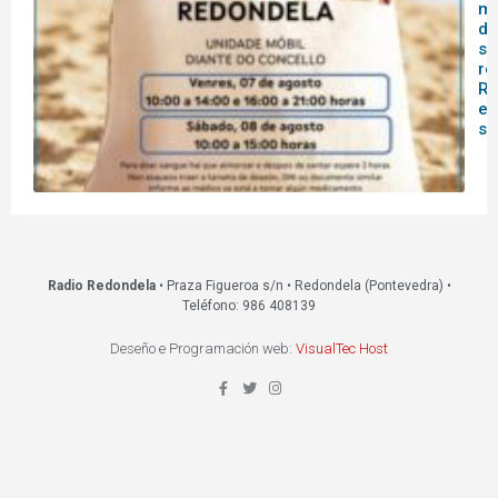
mó
do
sa
re
Re
es
s
Radio Redondela
• Praza Figueroa s/n • Redondela (Pontevedra) •
Teléfono: 986 408139
Deseño e Programación web:
VisualTec Host