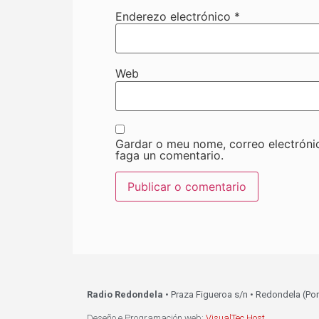
Enderezo electrónico
*
Web
Gardar o meu nome, correo electróni
faga un comentario.
Radio Redondela
• Praza Figueroa s/n • Redondela (Po
Deseño e Programación web:
VisualTec Host