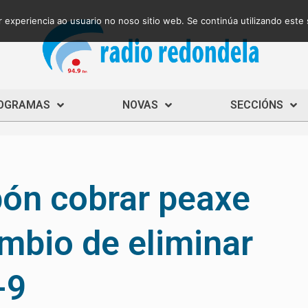
 experiencia ao usuario no noso sitio web. Se continúa utilizando este
OGRAMAS
NOVAS
SECCIÓNS
pón cobrar peaxe
mbio de eliminar
-9