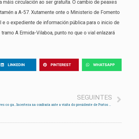
a máis circulación ao ser gratuíta. O cambio de peaxes
r tamén a A-57. Xutamente onte o Ministerio de Fomento
 e o expediente de información pública para o inicio de
 tramo A Ermida-Vilaboa, punto no que o vial enlazará
LINKEDIN
PINTEREST
WHATSAPP
SEGUINTES
A CIG chama aos traballadores a saír á rúa este xoves co gallo da Folga Xeral
Incerteza na confraría ante a visita do presidente de Portos a Cesantes