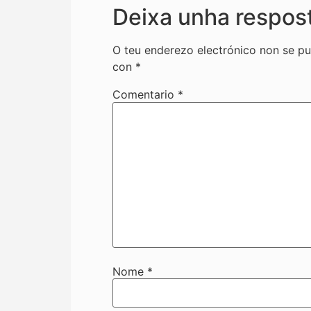
Deixa unha respos
O teu enderezo electrónico non se pu
con
*
Comentario
*
Nome
*