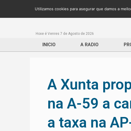
Utilizamos cookies para asegurar que damos a mellor
Hoxe é Venres 7 de Agosto de 2026
INICIO
A RADIO
PR
A Xunta pro
na A-59 a ca
a taxa na AP