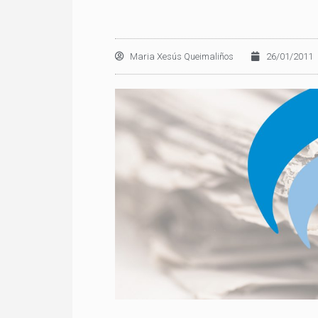
Maria Xesús Queimaliños
26/01/2011