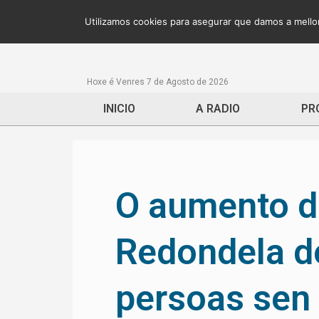
Utilizamos cookies para asegurar que damos a mellor
Hoxe é Venres 7 de Agosto de 2026
INICIO
A RADIO
PR
O aumento d
Redondela d
persoas sen