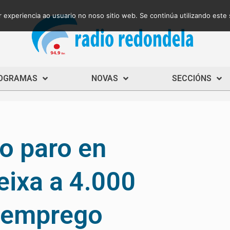
 experiencia ao usuario no noso sitio web. Se continúa utilizando este
OGRAMAS
NOVAS
SECCIÓNS
o paro en
eixa a 4.000
 emprego