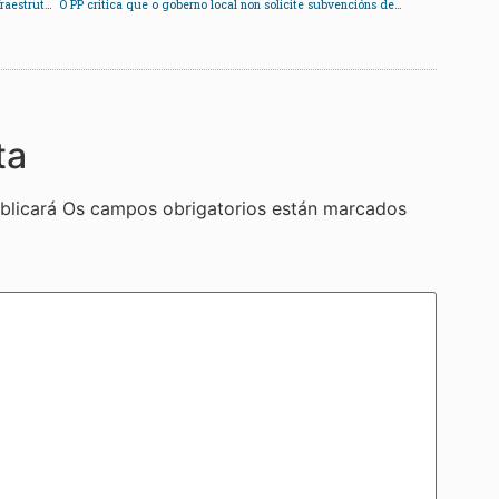
Os Consellos parroquiais analizan os efectos das infraestruturas no territorio
O PP critica que o goberno local non solicite subvencións deportivas á Xunta
ta
blicará
Os campos obrigatorios están marcados