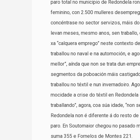
paro total no municipio de Redondela ro
feminino, con 2.500 mulleres desemprega
concéntrase no sector servizos, máis do
levan meses, mesmo anos, sen traballo, o
xa “calquera emprego” neste contexto de 
traballou no naval e na automoción, e ag
mellor”, aínda que non se trata dun emp
segmentos da poboación máis castigados 
traballou no téxtil e nun invernadoiro. A
mocidade a crise do téxtil en Redondela
traballando”, agora, coa súa idade, “non s
Redondela non é diferente á do resto de
paro. En Soutomaior chegou no pasado 
suma 355 e Fornelos de Montes 221.