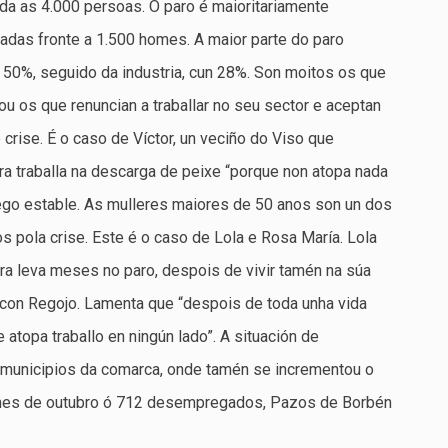
nda as 4.000 persoas. O paro é maioritariamente
das fronte a 1.500 homes. A maior parte do paro
 50%, seguido da industria, cun 28%. Son moitos os que
u os que renuncian a traballar no seu sector e aceptan
crise. É o caso de Víctor, un veciño do Viso que
ora traballa na descarga de peixe “porque non atopa nada
rego estable. As mulleres maiores de 50 anos son un dos
pola crise. Este é o caso de Lola e Rosa María. Lola
gora leva meses no paro, despois de vivir tamén na súa
 con Regojo. Lamenta que “despois de toda unha vida
e atopa traballo en ningún lado”. A situación de
 municipios da comarca, onde tamén se incrementou o
mes de outubro ó 712 desempregados, Pazos de Borbén