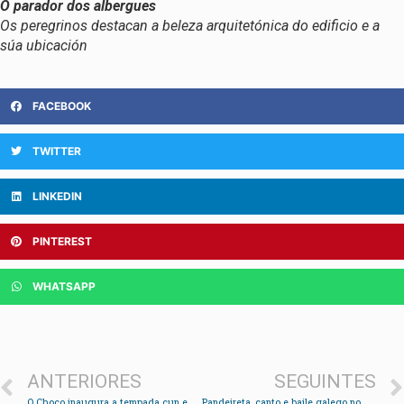
O parador dos albergues
Os peregrinos destacan a beleza arquitetónica do edificio e a
súa ubicación
FACEBOOK
TWITTER
LINKEDIN
PINTEREST
WHATSAPP
ANTERIORES
SEGUINTES
O Choco inaugura a tempada cun empate fronte ao Céltiga
Pandeireta, canto e baile galego no Viso