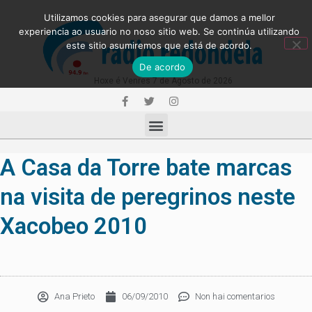
Utilizamos cookies para asegurar que damos a mellor
experiencia ao usuario no noso sitio web. Se continúa utilizando
este sitio asumiremos que está de acordo.
De acordo
Hoxe é Venres 7 de Agosto de 2026
A Casa da Torre bate marcas
na visita de peregrinos neste
Xacobeo 2010
Ana Prieto
06/09/2010
Non hai comentarios