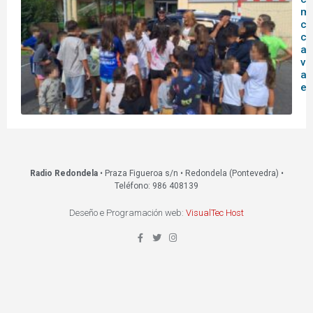
mu
co
co
ag
vi
ac
ed
Radio Redondela
• Praza Figueroa s/n • Redondela (Pontevedra) •
Teléfono: 986 408139
Deseño e Programación web:
VisualTec Host