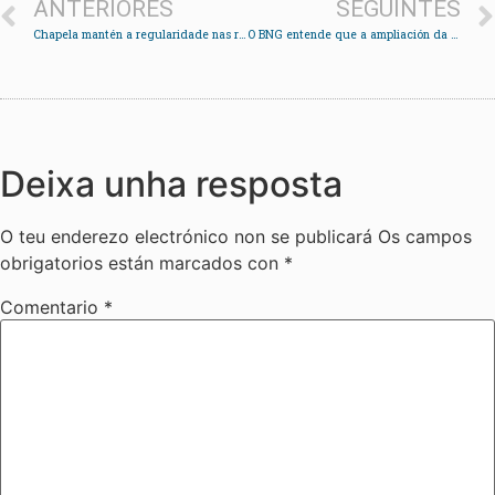
ANTERIORES
SEGUINTES
Chapela mantén a regularidade nas regatas disputadas en augas da Guarda e Vigo
O BNG entende que a ampliación da AP-9 incrementará os problemas de mobilidade en Vigo
Deixa unha resposta
O teu enderezo electrónico non se publicará
Os campos
obrigatorios están marcados con
*
Comentario
*