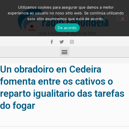
Utilizamos cookies para asegurar que damos a mellor
experiencia ao usuario no noso sitio web. Se continúa utilizando
este sitio asumiremos que está de acordo.
De acordo
Hoxe é Venres 7 de Agosto de 2026
Un obradoiro en Cedeira
fomenta entre os cativos o
reparto igualitario das tarefas
do fogar