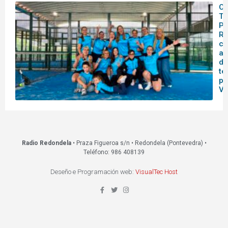
O 
Te
Pá
Re
ce
as
da
te
pr
VI
Radio Redondela
• Praza Figueroa s/n • Redondela (Pontevedra) •
Teléfono: 986 408139
Deseño e Programación web:
VisualTec Host