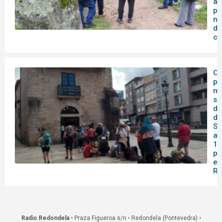
ao
po
no
de
co
O 
pa
me
se
do
de
Sa
af
14
pa
en
Re
Radio Redondela
• Praza Figueroa s/n • Redondela (Pontevedra) •