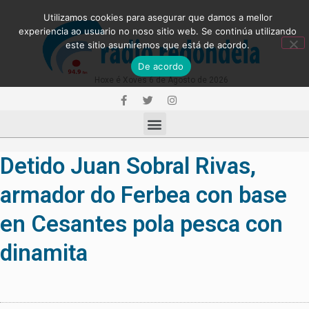
Utilizamos cookies para asegurar que damos a mellor
experiencia ao usuario no noso sitio web. Se continúa utilizando
este sitio asumiremos que está de acordo.
De acordo
Hoxe é Xoves 6 de Agosto de 2026
Detido Juan Sobral Rivas,
armador do Ferbea con base
en Cesantes pola pesca con
dinamita