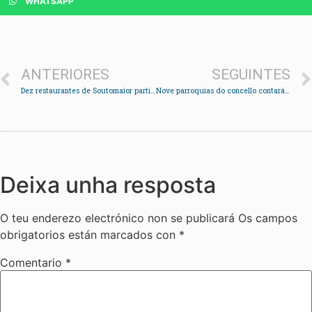
WHATSAPP
ANTERIORES
SEGUINTES
Dez restaurantes de Soutomaior participan na IV Semana Gastronómica do Concello
Nove parroquias do concello contarán con ludoteca nos meses de xullo e agosto
Deixa unha resposta
O teu enderezo electrónico non se publicará
Os campos
obrigatorios están marcados con
*
Comentario
*