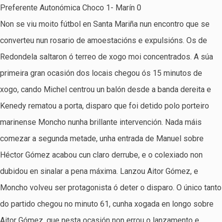
Preferente Autonómica Choco 1- Marín 0
Non se viu moito fútbol en Santa Mariña nun encontro que se
converteu nun rosario de amoestacións e expulsións. Os de
Redondela saltaron ó terreo de xogo moi concentrados. A súa
primeira gran ocasión dos locais chegou ós 15 minutos de
xogo, cando Michel centrou un balón desde a banda dereita e
Kenedy rematou a porta, disparo que foi detido polo porteiro
marinense Moncho nunha brillante intervención. Nada máis
comezar a segunda metade, unha entrada de Manuel sobre
Héctor Gómez acabou cun claro derrube, e o colexiado non
dubidou en sinalar a pena máxima. Lanzou Aitor Gómez, e
Moncho volveu ser protagonista ó deter o disparo. O único tanto
do partido chegou no minuto 61, cunha xogada en longo sobre
Aitor Gómez, que nesta ocasión non errou o lanzamento e