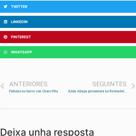
TWITTER
LINKEDIN
PINTEREST
WHATSAPP
ANTERIORES
SEGUINTES
Fábulas no berce con Charo Pita
Adán Aliaga presentará no Redondela en curto a súa longametraxe Estigmas
Deixa unha resposta