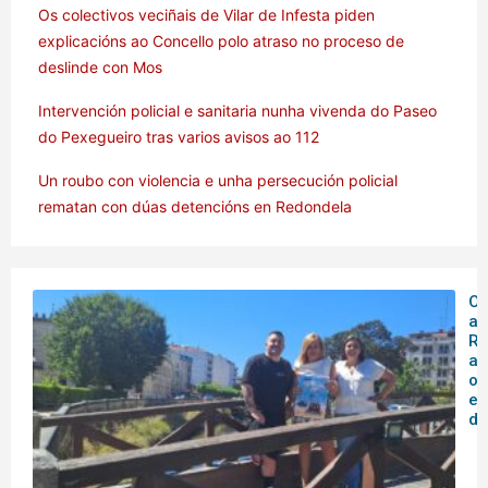
Os colectivos veciñais de Vilar de Infesta piden
explicacións ao Concello polo atraso no proceso de
deslinde con Mos
Intervención policial e sanitaria nunha vivenda do Paseo
do Pexegueiro tras varios avisos ao 112
Un roubo con violencia e unha persecución policial
rematan con dúas detencións en Redondela
O 
ar
Rá
an
o
en
de