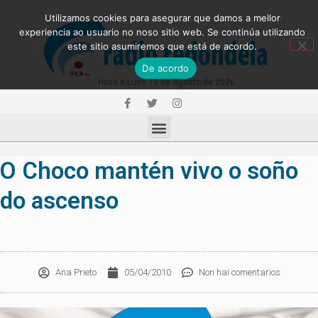
Utilizamos cookies para asegurar que damos a mellor
experiencia ao usuario no noso sitio web. Se continúa utilizando
este sitio asumiremos que está de acordo.
De acordo
Hoxe é Luns 10 de Agosto de 2026
O Choco mantén vivo o soño
do ascenso
Ana Prieto
05/04/2010
Non hai comentarios