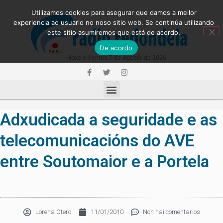
Utilizamos cookies para asegurar que damos a mellor
experiencia ao usuario no noso sitio web. Se continúa utilizando
este sitio asumiremos que está de acordo.
De acordo
Hoxe é Venres 7 de Agosto de 2026
Adxudicada a seguridade e as
telecomunicacións do AVE
entre Soutomaior e a Portela
Lorena Otero
11/01/2010
Non hai comentarios