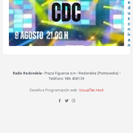
es
do
un
xo
co
na
le
a
mo
Radio Redondela
• Praza Figueroa s/n • Redondela (Pontevedra) •
Teléfono: 986 408139
Deseño e Programación web:
VisualTec Host