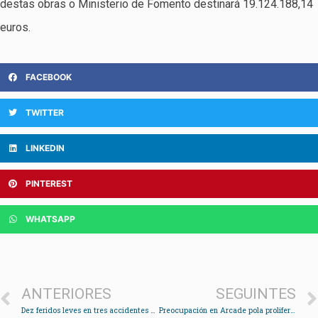
destas obras o Ministerio de Fomento destinará 19.124.188,14
euros.
FACEBOOK
TWITTER
LINKEDIN
PINTEREST
WHATSAPP
ANTERIORES
SEGUINTES
Dez feridos leves en tres accidentes na fin de semana
Preocupación en Arcade pola proliferación de ratas no peirao