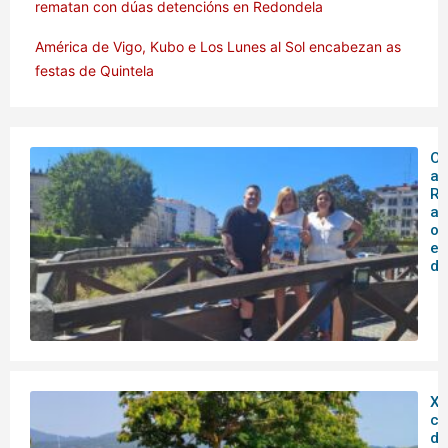
rematan con dúas detencións en Redondela
América de Vigo, Kubo e Los Lunes al Sol encabezan as
festas de Quintela
O 
ar
Rá
an
o
en
de
XX
co
do