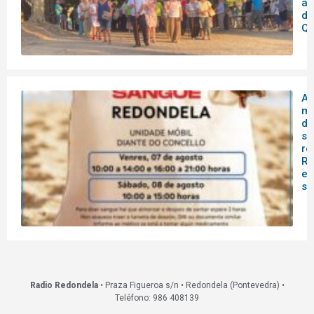
as
de
Qu
A 
mó
do
sa
re
Re
es
s
Radio Redondela
• Praza Figueroa s/n • Redondela (Pontevedra) •
Teléfono: 986 408139