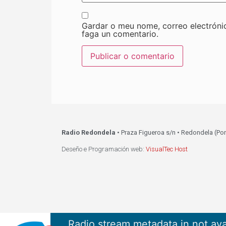
Gardar o meu nome, correo electróni
faga un comentario.
Radio Redondela
• Praza Figueroa s/n • Redondela (Po
Deseño e Programación web:
VisualTec Host
Radio stream metadata in not ava