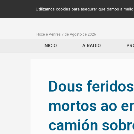
Utilizamos cookies para asegurar que damos a mellor
Hoxe é Venres 7 de Agosto de 2026
INICIO
A RADIO
PR
Dous feridos
mortos ao e
camión sobr