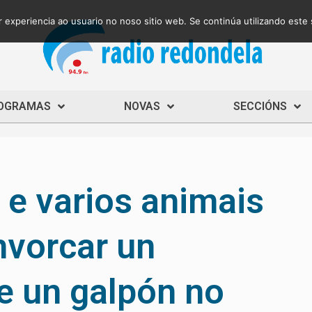
 experiencia ao usuario no noso sitio web. Se continúa utilizando este
OGRAMAS
NOVAS
SECCIÓNS
 e varios animais
nvorcar un
e un galpón no