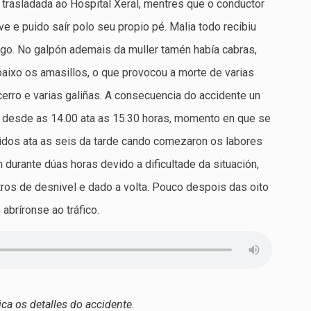
 trasladada ao Hospital Xeral, mentres que o conductor
ve e puido saír polo seu propio pé. Malia todo recibiu
igo. No galpón ademais da muller tamén había cabras,
baixo os amasillos, o que provocou a morte de varias
ecerro e varias galiñas. A consecuencia do accidente un
 desde as 14.00 ata as 15.30 horas, momento en que se
idos ata as seis da tarde cando comezaron os labores
durante dúas horas devido a dificultade da situación,
tros de desnivel e dado a volta. Pouco despois das oito
5 abríronse ao tráfico.
ca os detalles do accidente.