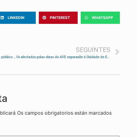
LINKEDIN
PINTEREST
WHATSAPP
SEGUINTES
O consumo responsable e un modelo de mobilidade público centran os obradoiros da Foliada 2009
Os afectados polas obras do AVE exporanlle á Unidade de Estradas do Estado o perigo que sufren os veciños.
ta
blicará
Os campos obrigatorios están marcados