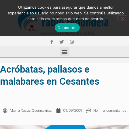
Utilizamos cookies para asegurar que damos a mellor
experiencia ao usuario no noso sitio web. Se continúa utilizando
este sitio asumiremos que está de acordo.
De acordo
Hoxe é Xoves 6 de Agosto de 2026
Acróbatas, pallasos e
malabares en Cesantes
Maria Xesús Queimaliños
01/09/2009
Non hai comentarios