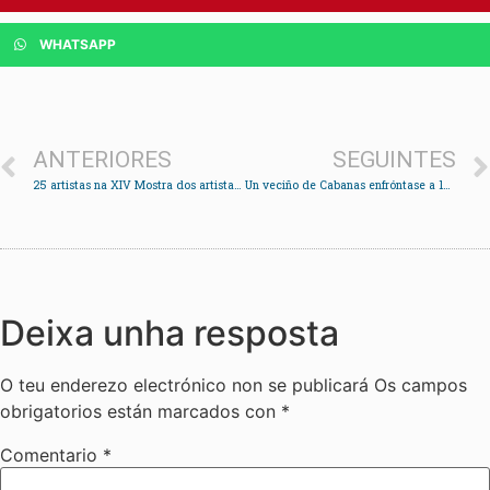
WHATSAPP
ANTERIORES
SEGUINTES
25 artistas na XIV Mostra dos artistas da bisbarra no Castelo de Soutomaior
Un veciño de Cabanas enfróntase a 17 anos de cárcere por agresión sexual
Deixa unha resposta
O teu enderezo electrónico non se publicará
Os campos
obrigatorios están marcados con
*
Comentario
*