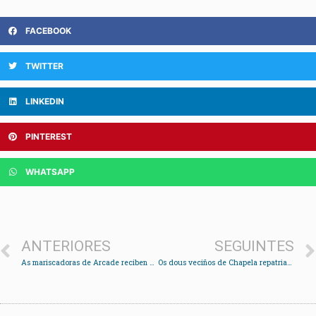
FACEBOOK
TWITTER
LINKEDIN
PINTEREST
WHATSAPP
ANTERIORES
SEGUINTES
As mariscadoras de Arcade reciben 353.000 para rexenerar os bancos marisqueiros
Os dous veciños de Chapela repatriados tras o terremoto xa están a salvo en España