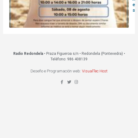
es
s
Radio Redondela
• Praza Figueroa s/n • Redondela (Pontevedra) •
Teléfono: 986 408139
Deseño e Programación web:
VisualTec Host