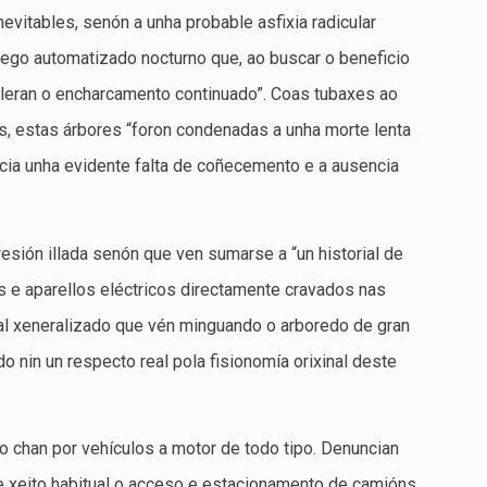
evitables, senón a unha probable asfixia radicular
ego automatizado nocturno que, ao buscar o beneficio
leran o encharcamento continuado”. Coas tubaxes ao
, estas árbores “foron condenadas a unha morte lenta
ncia unha evidente falta de coñecemento e a ausencia
esión illada senón que ven sumarse a “un historial de
 e aparellos eléctricos directamente cravados nas
tal xeneralizado que vén minguando o arboredo de gran
o nin un respecto real pola fisionomía orixinal deste
o chan por vehículos a motor de todo tipo. Denuncian
 xeito habitual o acceso e estacionamento de camións,