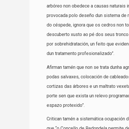
arbóreo non obedece a causas naturais in
provocada polo deseño dun sistema de r
do céspede, ignora que os cedros non to
descuberto xusto ao pé dos seus troncos
por sobrehidratación, un feito que evide
dun tratamento profesionalizado”.
Afirman tamén que non se trata dunha agr
podas salvaxes, colocación de cableados
cortizas das árbores e un maltrato vexe
porte sen que exista un relevo programad
espazo protexido”.
Critican tamén a sistemática ocupación d
que “o Concello de Redondela permite de