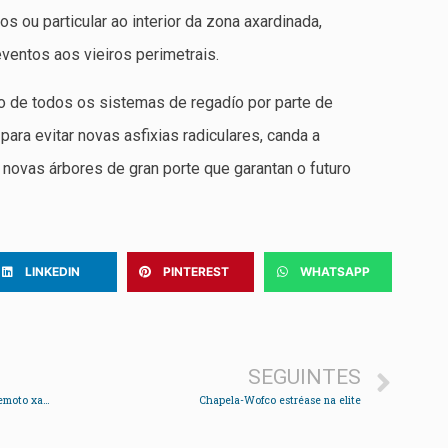
os ou particular ao interior da zona axardinada,
ventos aos vieiros perimetrais.
o de todos os sistemas de regadío por parte de
para evitar novas asfixias radiculares, canda a
novas árbores de gran porte que garantan o futuro
LINKEDIN
PINTEREST
WHATSAPP
SEGUINTES
Os dous veciños de Chapela repatriados tras o terremoto xa están a salvo en España
Chapela-Wofco estréase na elite