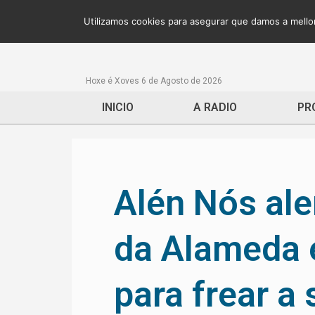
Utilizamos cookies para asegurar que damos a mellor
Hoxe é Xoves 6 de Agosto de 2026
INICIO
A RADIO
PR
Alén Nós ale
da Alameda e
para frear a