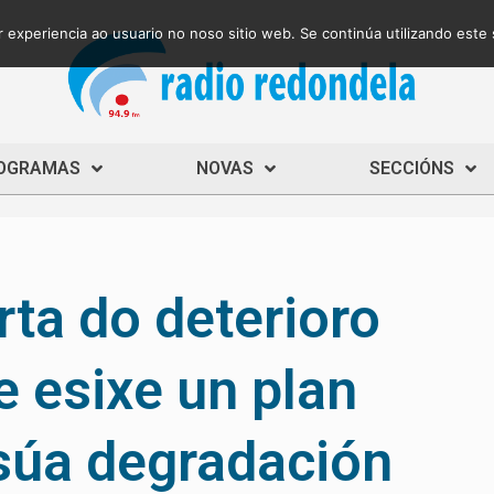
 experiencia ao usuario no noso sitio web. Se continúa utilizando este
OGRAMAS
NOVAS
SECCIÓNS
rta do deterioro
 esixe un plan
 súa degradación