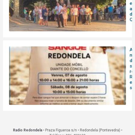
en
as
de
Qu
A 
mó
do
sa
re
Re
es
s
Radio Redondela
• Praza Figueroa s/n • Redondela (Pontevedra) •