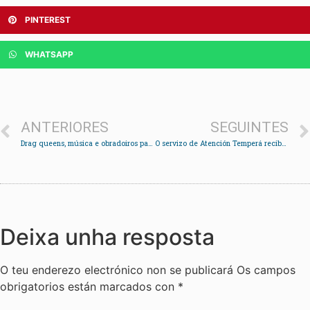
PINTEREST
WHATSAPP
ANTERIORES
SEGUINTES
Drag queens, música e obradoiros para conmemorar o Día do Orgullo en Redondela
O servizo de Atención Temperá recibe 43 solicitudes en tres meses de funcionamento
Deixa unha resposta
O teu enderezo electrónico non se publicará
Os campos
obrigatorios están marcados con
*