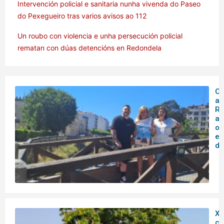
Intervención policial e sanitaria nunha vivenda do Paseo
do Pexegueiro tras varios avisos ao 112
Un roubo con violencia e unha persecución policial
rematan con dúas detencións en Redondela
O 
ar
Rá
an
o
en
de
XX
co