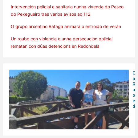
Intervención policial e sanitaria nunha vivenda do Paseo
do Pexegueiro tras varios avisos ao 112
O grupo arxentino Ráfaga animará o entroido de verán
Un roubo con violencia e unha persecución policial
rematan con dúas detencións en Redondela
O 
ar
Rá
an
o
en
de