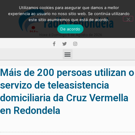
Utilizamos cookies para asegurar que damos a mellor
experiencia ao usuario no noso sitio web. Se continúa utilizando
este sitio asumiremos que está de acordo.
De acordo
Hoxe é Domingo 9 de Agosto de 2026
Máis de 200 persoas utilizan o
servizo de teleasistencia
domiciliaria da Cruz Vermella
en Redondela