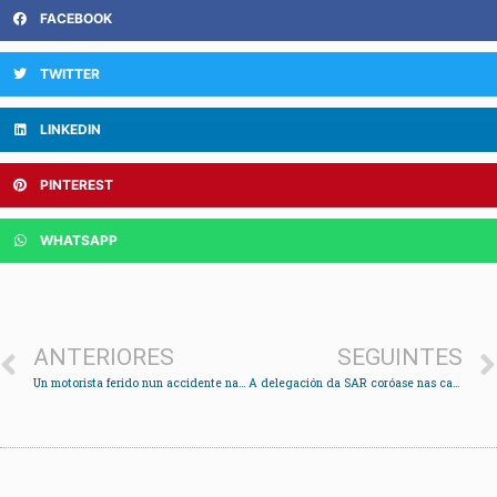
FACEBOOK
TWITTER
LINKEDIN
PINTEREST
WHATSAPP
ANTERIORES
SEGUINTES
Un motorista ferido nun accidente na Pantalla en Cesantes
A delegación da SAR coróase nas categorías de infantil e cadetes feminino no Paredes handball Cup