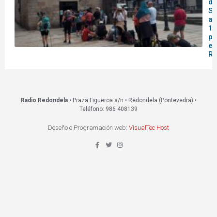
de
Sa
af
14
pa
en
Re
Radio Redondela
• Praza Figueroa s/n • Redondela (Pontevedra) •
Teléfono: 986 408139
Deseño e Programación web:
VisualTec Host