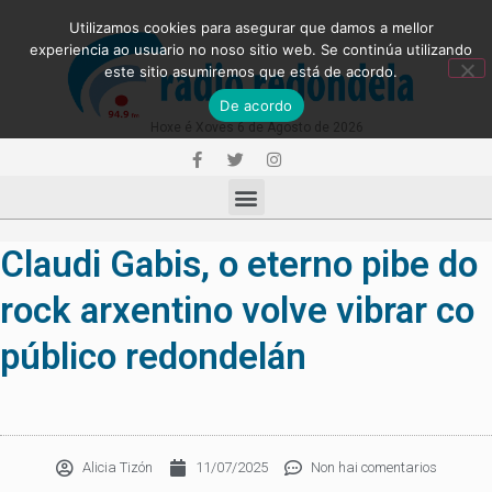
Utilizamos cookies para asegurar que damos a mellor
experiencia ao usuario no noso sitio web. Se continúa utilizando
este sitio asumiremos que está de acordo.
De acordo
Hoxe é Xoves 6 de Agosto de 2026
Claudi Gabis, o eterno pibe do
rock arxentino volve vibrar co
público redondelán
Alicia Tizón
11/07/2025
Non hai comentarios