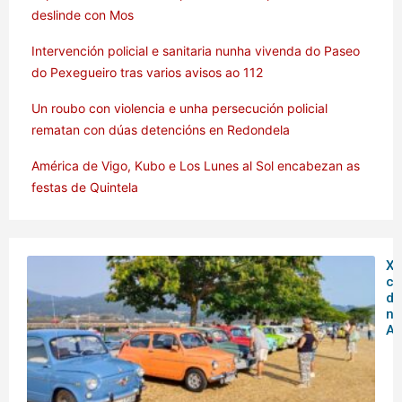
deslinde con Mos
Intervención policial e sanitaria nunha vivenda do Paseo
do Pexegueiro tras varios avisos ao 112
Un roubo con violencia e unha persecución policial
rematan con dúas detencións en Redondela
América de Vigo, Kubo e Los Lunes al Sol encabezan as
festas de Quintela
XX
co
do
no
Ar