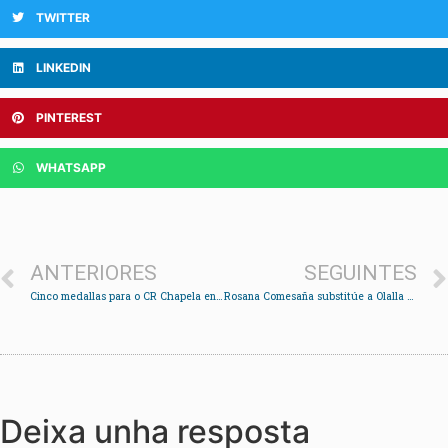
TWITTER
LINKEDIN
PINTEREST
WHATSAPP
ANTERIORES
SEGUINTES
Cinco medallas para o CR Chapela en Meira
Rosana Comesaña substitúe a Olalla Obelleiro como concelleira do BNG en Soutomaior
Deixa unha resposta