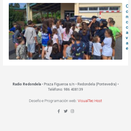
O
c
mu
co
co
ag
vi
ac
ed
Radio Redondela
• Praza Figueroa s/n • Redondela (Pontevedra) •
Teléfono: 986 408139
Deseño e Programación web:
VisualTec Host