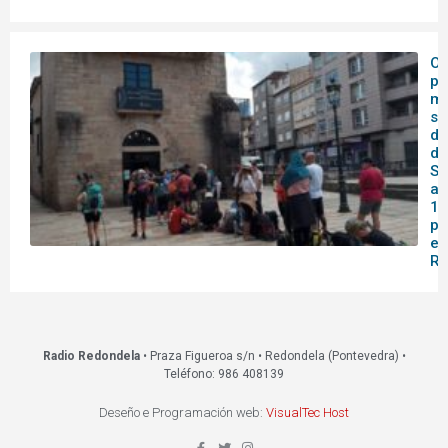
O 
pa
me
se
do
de
Sa
af
14
pa
en
Re
Radio Redondela
• Praza Figueroa s/n • Redondela (Pontevedra) •
Teléfono: 986 408139
Deseño e Programación web:
VisualTec Host