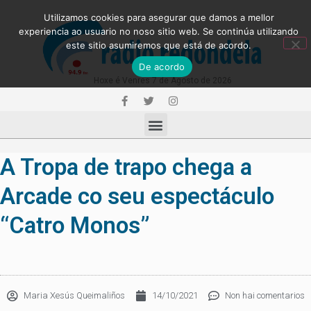
Utilizamos cookies para asegurar que damos a mellor
experiencia ao usuario no noso sitio web. Se continúa utilizando
este sitio asumiremos que está de acordo.
De acordo
Hoxe é Venres 7 de Agosto de 2026
A Tropa de trapo chega a
Arcade co seu espectáculo
“Catro Monos”
Maria Xesús Queimaliños
14/10/2021
Non hai comentarios