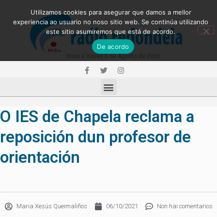
Utilizamos cookies para asegurar que damos a mellor
experiencia ao usuario no noso sitio web. Se continúa utilizando
este sitio asumiremos que está de acordo.
De acordo
Hoxe é Xoves 6 de Agosto de 2026
O IES de Chapela reclama a
reposición dun profesor de
orientación
Maria Xesús Queimaliños
06/10/2021
Non hai comentarios