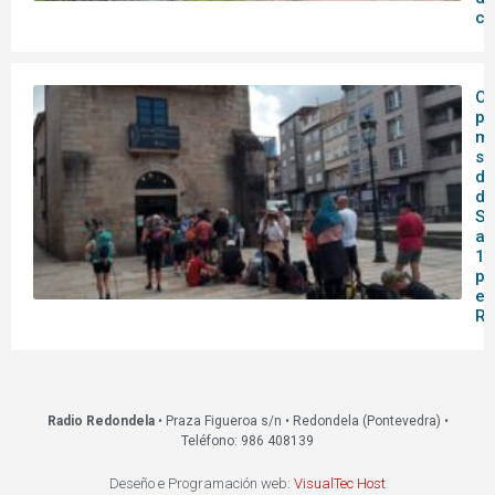
co
O 
pa
me
se
do
de
Sa
af
14
pa
en
Re
Radio Redondela
• Praza Figueroa s/n • Redondela (Pontevedra) •
Teléfono: 986 408139
Deseño e Programación web:
VisualTec Host