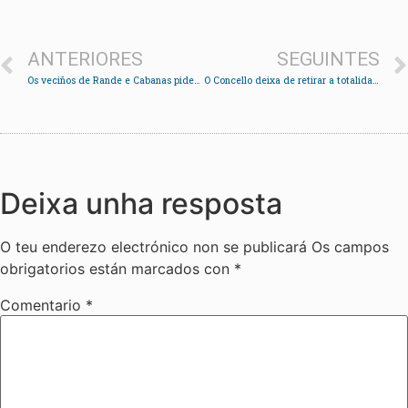
ANTERIORES
SEGUINTES
Os veciños de Rande e Cabanas piden que se debata no pleno de hoxe a situación de Aucosa
O Concello deixa de retirar a totalidade das algas para evitar a perda de area
Deixa unha resposta
O teu enderezo electrónico non se publicará
Os campos
obrigatorios están marcados con
*
Comentario
*