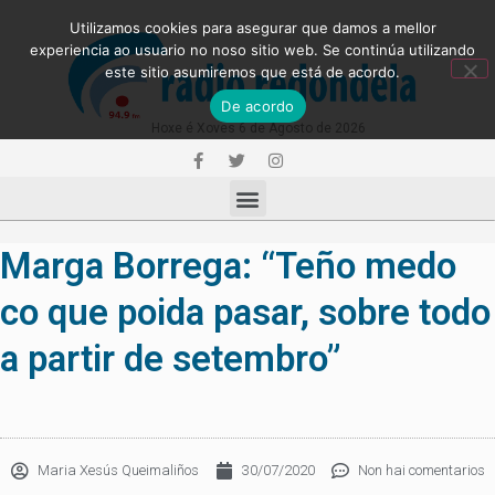
Utilizamos cookies para asegurar que damos a mellor
experiencia ao usuario no noso sitio web. Se continúa utilizando
este sitio asumiremos que está de acordo.
De acordo
Hoxe é Xoves 6 de Agosto de 2026
Marga Borrega: “Teño medo
co que poida pasar, sobre todo
a partir de setembro”
Maria Xesús Queimaliños
30/07/2020
Non hai comentarios