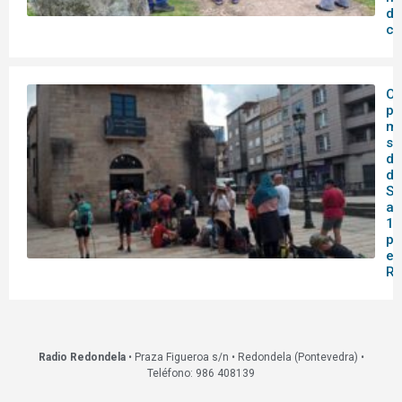
de
co
O 
pa
me
se
do
de
Sa
af
14
pa
en
Re
Radio Redondela
• Praza Figueroa s/n • Redondela (Pontevedra) •
Teléfono: 986 408139