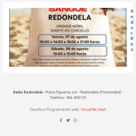
A 
mó
do
sa
re
Re
es
s
Radio Redondela
• Praza Figueroa s/n • Redondela (Pontevedra) •
Teléfono: 986 408139
Deseño e Programación web:
VisualTec Host