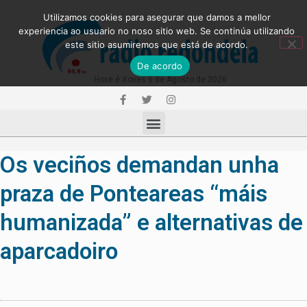
Utilizamos cookies para asegurar que damos a mellor
experiencia ao usuario no noso sitio web. Se continúa utilizando
este sitio asumiremos que está de acordo.
De acordo
Hoxe é Xoves 6 de Agosto de 2026
Os veciños demandan unha
praza de Ponteareas “máis
humanizada” e alternativas de
aparcadoiro