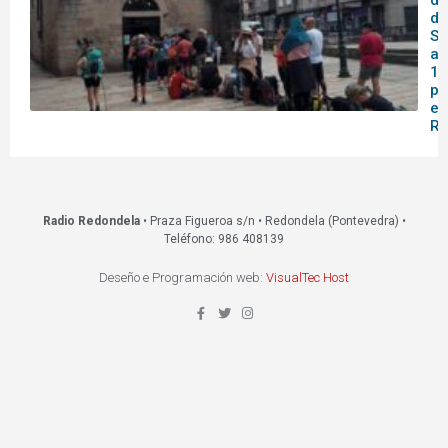
do
de
Sa
af
14
pa
en
Re
Radio Redondela
• Praza Figueroa s/n • Redondela (Pontevedra) •
Teléfono: 986 408139
Deseño e Programación web:
VisualTec Host