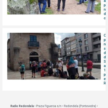
ao
po
no
de
co
O 
pa
me
se
do
de
Sa
af
14
pa
en
Re
Radio Redondela
• Praza Figueroa s/n • Redondela (Pontevedra) •