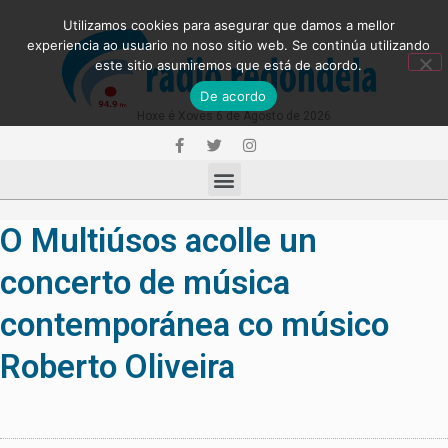
Utilizamos cookies para asegurar que damos a mellor
experiencia ao usuario no noso sitio web. Se continúa utilizando
este sitio asumiremos que está de acordo.
De acordo
Hoxe é Xoves 6 de Agosto de 2026
O Multiúsos acolle un
concerto de música
contemporánea co músico
Roberto Oliveira