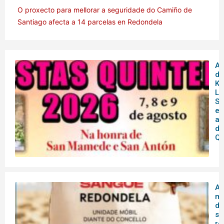
O proxecto para mellorar a seguridade do Camiño de
Santiago afecta a 14 parcelas en Redondela
Am
de
Ku
Lu
So
en
as
de
Qu
A 
mó
do
sa
re