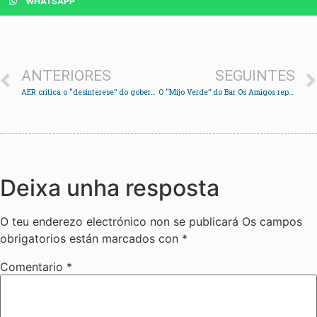
WHATSAPP
ANTERIORES
SEGUINTES
AER critica o “desinterese” do goberno local na mellora do proceso de elección do Persoeiro do ano
O “Mijo Verde” do Bar Os Amigos representará a Redondela na final do concurso VindeTapas
Deixa unha resposta
O teu enderezo electrónico non se publicará
Os campos
obrigatorios están marcados con
*
Comentario
*