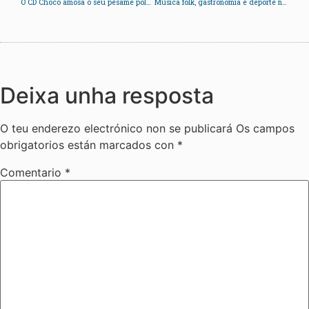
O CD Choco amosa o seu pésame polo falecemento de Cándido Orge “Ducho” cofundador do Club
Música folk, gastronomía e deporte na VII festa Popular Froles Mareliñas
Deixa unha resposta
O teu enderezo electrónico non se publicará
Os campos
obrigatorios están marcados con
*
Comentario
*