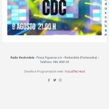
do
un
xo
co
na
le
a
mo
Radio Redondela
• Praza Figueroa s/n • Redondela (Pontevedra) •
Teléfono: 986 408139
Deseño e Programación web:
VisualTec Host