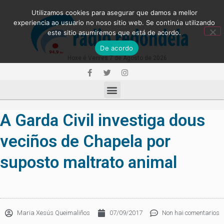
Utilizamos cookies para asegurar que damos a mellor
experiencia ao usuario no noso sitio web. Se continúa utilizando
este sitio asumiremos que está de acordo.
De acordo
Hoxe é Venres 7 de Agosto de 2026
A Garda Civil investiga dous
veciños de Chapela por
suposto maltrato animal
Maria Xesús Queimaliños
07/09/2017
Non hai comentarios