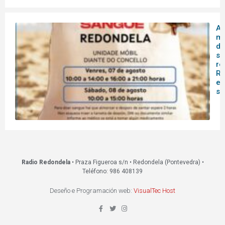
A 
mó
do
sa
re
Re
es
s
Radio Redondela
• Praza Figueroa s/n • Redondela (Pontevedra) •
Teléfono: 986 408139
Deseño e Programación web:
VisualTec Host