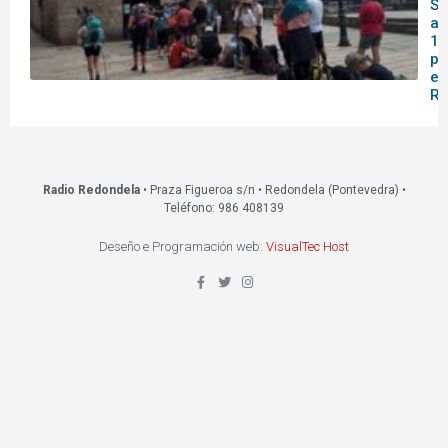
Sa
af
14
pa
en
Re
Radio Redondela
• Praza Figueroa s/n • Redondela (Pontevedra) •
Teléfono: 986 408139
Deseño e Programación web:
VisualTec Host