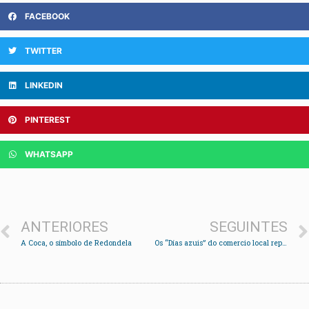
FACEBOOK
TWITTER
LINKEDIN
PINTEREST
WHATSAPP
ANTERIORES
SEGUINTES
A Coca, o símbolo de Redondela
Os “Días azuis” do comercio local reparten 16.000 euros en premios