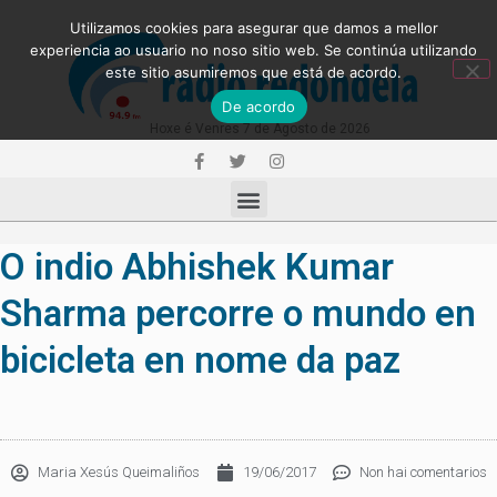
Utilizamos cookies para asegurar que damos a mellor
experiencia ao usuario no noso sitio web. Se continúa utilizando
este sitio asumiremos que está de acordo.
De acordo
Hoxe é Venres 7 de Agosto de 2026
O indio Abhishek Kumar
Sharma percorre o mundo en
bicicleta en nome da paz
Maria Xesús Queimaliños
19/06/2017
Non hai comentarios