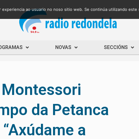
 experiencia ao usuario no noso sitio web. Se continúa utilizando este
OGRAMAS
NOVAS
SECCIÓNS
 Montessori
mpo da Petanca
o “Axúdame a