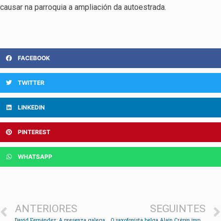
causar na parroquia a ampliación da autoestrada.
FACEBOOK
TWITTER
LINKEDIN
PINTEREST
WHATSAPP
ANTERIORES
SEGUINTES
David Fernández: A presenza galega en Cataluña é enorme, pero falta máis coordinación e innovación
O saxofonista belga Alain Crépin imparte o I Curso de Saxo en Redondela