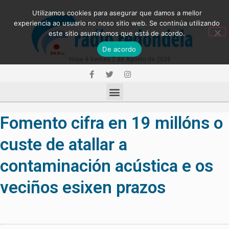
Utilizamos cookies para asegurar que damos a mellor
experiencia ao usuario no noso sitio web. Se continúa utilizando
este sitio asumiremos que está de acordo.
De acordo
Hoxe é Venres 7 de Agosto de 2026
Fomento cifra en 19 millóns o
custe de atallar a
contaminación acústica e os
veciños esixen prazos