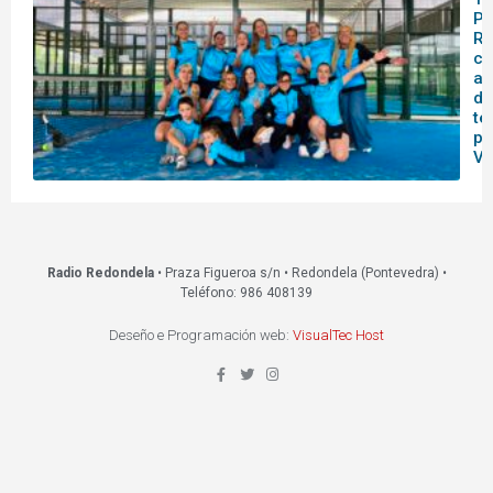
Pá
Re
ce
as
da
te
pr
VI
Radio Redondela
• Praza Figueroa s/n • Redondela (Pontevedra) •
Teléfono: 986 408139
Deseño e Programación web:
VisualTec Host