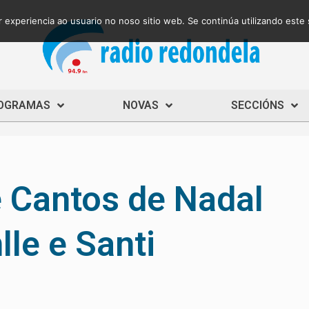
 experiencia ao usuario no noso sitio web. Se continúa utilizando este
OGRAMAS
NOVAS
SECCIÓNS
e Cantos de Nadal
lle e Santi