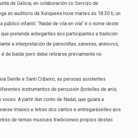
nta de Galicia, en colaboración co Servizo de
ega ao auditorio da Xunqueira hoxe martes ás 18:30 h, un
 público infantil. “Nadal de vila en vila” é o nome deste
que pretende achegarlles aos participantes a tradición
nte a interpretación de panxoliñas, xaneiras, aninovos,
a é de balde pero debe retirarse previamente no
a Senlle e Santi Cribeiro, as persoas asistentes
diferentes instrumentos de percusión (botellas de anís,
voces. A partir dun conto de Nadal, que guiará a
aranse imaxes e letras dos cantos e entregaráselles aos
letras de temas musicais tradicionais propios destas