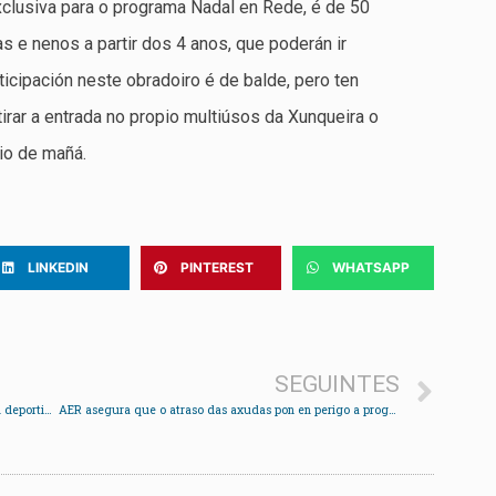
xclusiva para o programa Nadal en Rede, é de 50
as e nenos a partir dos 4 anos, que poderán ir
icipación neste obradoiro é de balde, pero ten
irar a entrada no propio multiúsos da Xunqueira o
io de mañá.
LINKEDIN
PINTEREST
WHATSAPP
SEGUINTES
Exposición de xoguetes antigos no Círculo Cultural deportivo de Cesantes
AER asegura que o atraso das axudas pon en perigo a programación das entidades culturais