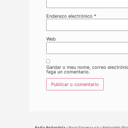
Enderezo electrónico
*
Web
Gardar o meu nome, correo electróni
faga un comentario.
Radio Redondela
• Praza Figueroa s/n • Redondela (Po