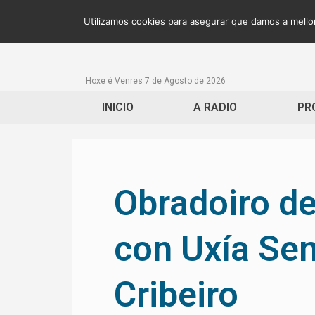
Utilizamos cookies para asegurar que damos a mellor
Hoxe é Venres 7 de Agosto de 2026
INICIO
A RADIO
PR
Obradoiro d
con Uxía Sen
Cribeiro