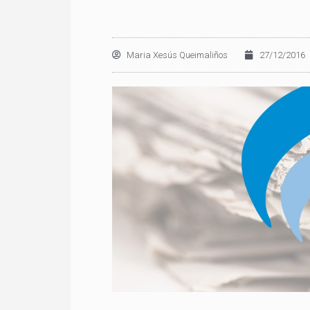
Maria Xesús Queimaliños
27/12/2016