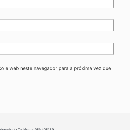
co e web neste navegador para a próxima vez que
ntevedra) • Teléfono: 986 408139