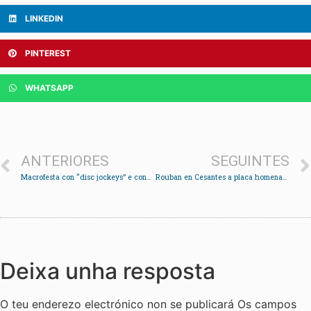
LINKEDIN
PINTEREST
WHATSAPP
ANTERIORES
SEGUINTES
Macrofesta con “disc jockeys” e concentración de coches de tunning na praia da Punta en Cesantes
Rouban en Cesantes a placa homenaxe aos remeiros falecidos
Deixa unha resposta
O teu enderezo electrónico non se publicará
Os campos