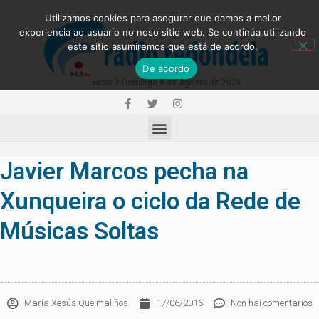
Utilizamos cookies para asegurar que damos a mellor
experiencia ao usuario no noso sitio web. Se continúa utilizando
este sitio asumiremos que está de acordo.
De acordo
Hoxe é Domingo 9 de Agosto de 2026
Javier Marcos pecha na
Xunqueira o ciclo da Rede de
Músicas Soltas
Maria Xesús Queimaliños
17/06/2016
Non hai comentarios