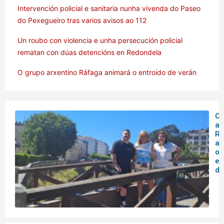
Intervención policial e sanitaria nunha vivenda do Paseo
do Pexegueiro tras varios avisos ao 112
Un roubo con violencia e unha persecución policial
rematan con dúas detencións en Redondela
O grupo arxentino Ráfaga animará o entroido de verán
O 
ar
Rá
an
o
en
de